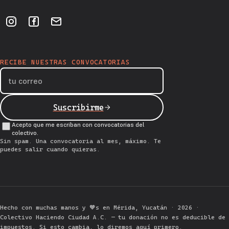
RECIBE NUESTRAS CONVOCATORIAS
Tu correo electrónico
Suscribirme
Acepto que me escriban con convocatorias del
colectivo.
Sin spam. Una convocatoria al mes, máximo. Te
puedes salir cuando quieras.
Hecho con muchas manos y 🧡s en Mérida, Yucatán · 2026 ·
Colectivo Haciendo Ciudad A.C. — tu donación no es deducible de
impuestos. Si esto cambia, lo diremos aquí primero.